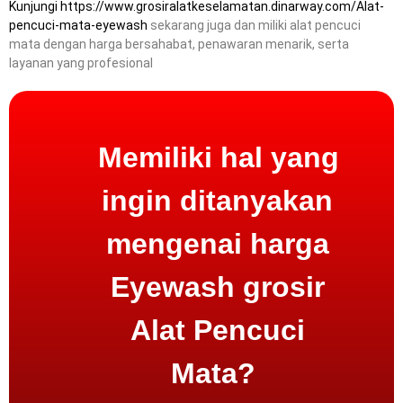
Kunjungi
https://www.grosiralatkeselamatan.dinarway.com/Alat-
pencuci-mata-eyewash
sekarang juga dan miliki alat pencuci
mata dengan harga bersahabat, penawaran menarik, serta
layanan yang profesional
Memiliki hal yang
ingin ditanyakan
mengenai harga
Eyewash grosir
Alat Pencuci
Mata?