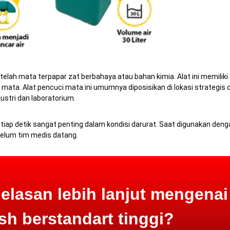
lah mata terpapar zat berbahaya atau bahan kimia. Alat ini memilik
a. Alat pencuci mata ini umumnya diposisikan di lokasi strategis d
dustri dan laboratorium.
iap detik sangat penting dalam kondisi darurat.
Saat digunakan denga
elum tim medis datang.
lasan lebih lanjut mengenai
h berstandart tinggi?