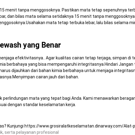
 15 menit tanpa menggosoknya. Pastikan mata tetap sepenuhnya terb
bar, dan bilas mata selama setidaknya 15 menit tanpa menggosoknya.
menggosoknya.Usahakan mata tetap terbuka lebar, lalu bilas selama m
yewash yang Benar
aga efektivitasnya.. Agar kualitas cairan tetap terjaga, simpan di te
n kimia berbahaya yang bisa mempengaruhi integritasnya.Hindari Janga
harus dijauhkan dari bahan kimia berbahaya untuk menjaga integritasn
tasnya.Menyimpan cairan jauh dari bahan.
 perlindungan mata yang tepat bagi Anda.
Kami menawarkan beragam
esuai dengan standar keselamatan kerja.
tas? Kunjungi
https://www.grosiralatkeselamatan.dinarway.com/Alat
, serta pelayanan profesional