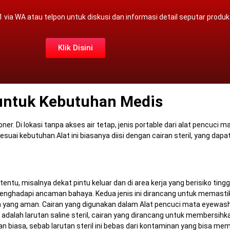
1 via
WA atau
telpon
untuk diskusi dan informasi detail seputar produk
Klik Disini
 untuk Kebutuhan Medis
oner.
Di lokasi tanpa akses air tetap, jenis portable dari alat pencuci 
sesuai kebutuhan.
Alat ini biasanya diisi dengan cairan steril, yang dap
ntu, misalnya dekat pintu keluar dan di area kerja yang berisiko tingg
g menghadapi ancaman bahaya.
Kedua jenis ini dirancang untuk memast
n yang aman.
Cairan yang digunakan dalam Alat pencuci mata eyewash 
dalah larutan saline steril, cairan yang dirancang untuk membersih
ran biasa, sebab larutan steril ini bebas dari kontaminan yang bisa me