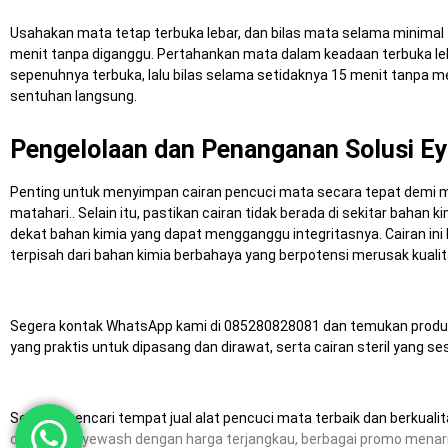
Usahakan mata tetap terbuka lebar, dan bilas mata selama minimal
menit tanpa diganggu. Pertahankan mata dalam keadaan terbuka le
sepenuhnya terbuka, lalu bilas selama setidaknya 15 menit tanpa 
sentuhan langsung.
Pengelolaan dan Penanganan Solusi E
Penting untuk menyimpan cairan pencuci mata secara tepat demi menj
matahari.. Selain itu, pastikan cairan tidak berada di sekitar baha
dekat bahan kimia yang dapat mengganggu integritasnya. Cairan ini 
terpisah dari bahan kimia berbahaya yang berpotensi merusak kuali
Segera kontak WhatsApp kami di 085280828081 dan temukan produk
yang praktis untuk dipasang dan dirawat, serta cairan steril yang s
Sedang mencari tempat jual alat pencuci mata terbaik dan berkuali
dapatkan eyewash dengan harga terjangkau, berbagai promo menarik