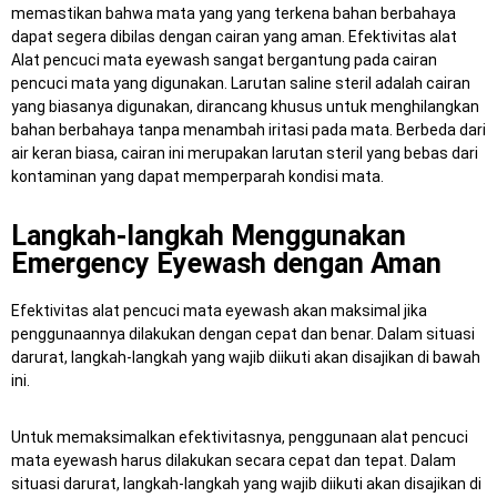
memastikan bahwa mata yang yang terkena bahan berbahaya
dapat segera dibilas dengan cairan yang aman.
Efektivitas alat
Alat pencuci mata eyewash sangat bergantung pada cairan
pencuci mata yang digunakan.
Larutan saline steril adalah cairan
yang biasanya digunakan, dirancang khusus untuk menghilangkan
bahan berbahaya tanpa menambah iritasi pada mata.
Berbeda dari
air keran biasa, cairan ini merupakan larutan steril yang bebas dari
kontaminan yang dapat memperparah kondisi mata.
Langkah-langkah Menggunakan
Emergency Eyewash dengan Aman
Efektivitas alat pencuci mata eyewash akan maksimal jika
penggunaannya dilakukan dengan cepat dan benar.
Dalam situasi
darurat, langkah-langkah yang wajib diikuti akan disajikan di bawah
ini.
Untuk memaksimalkan efektivitasnya, penggunaan alat pencuci
mata eyewash harus dilakukan secara cepat dan tepat.
Dalam
situasi darurat, langkah-langkah yang wajib diikuti akan disajikan di