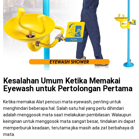
Kesalahan Umum Ketika Memakai
Eyewash untuk Pertolongan Pertama
Ketika memakai Alat pencuci mata eyewash, penting untuk
menghindari beberapa hal. Salah satu hal yang perlu dihindari
adalah menggosok mata saat melakukan pembilasan. Walaupun
keinginan untuk menggosok mata sangat besar, tindakan ini dapat
memperburuk keadaan, terutama jika masih ada zat berbahaya di
mata.