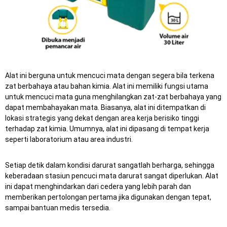
Alat ini berguna untuk mencuci mata dengan segera bila terkena
zat berbahaya atau bahan kimia. Alat ini memiliki fungsi utama
untuk mencuci mata guna menghilangkan zat-zat berbahaya yang
dapat membahayakan mata. Biasanya, alat ini ditempatkan di
lokasi strategis yang dekat dengan area kerja berisiko tinggi
terhadap zat kimia. Umumnya, alat ini dipasang di tempat kerja
seperti laboratorium atau area industri.
Setiap detik dalam kondisi darurat sangatlah berharga, sehingga
keberadaan stasiun pencuci mata darurat sangat diperlukan.
Alat
ini dapat menghindarkan dari cedera yang lebih parah dan
memberikan pertolongan pertama jika digunakan dengan tepat,
sampai bantuan medis tersedia.