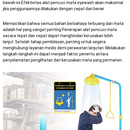
bawah ini.Efektivitas alat pencuci mata eyewash akan maksimal
jika penggunaannya dilakukan dengan cepat dan benar.
Memastikan bahwa semua bahan berbahaya terbuang dari mata
adalah hal yang sangat penting.
Penerapan alat pencuci mata
secara tepat dan cepat dapat menghindari kerusakan lebih
lanjut.
Setelah tahap pembilasan, penting untuk segera
menghubungi layanan medis demi perawatan lanjutan.
Melakukan
langkah-langkah ini dapat menjadi faktor penentu antara
penyelamatan penglihatan dan kerusakan mata yang permanen.