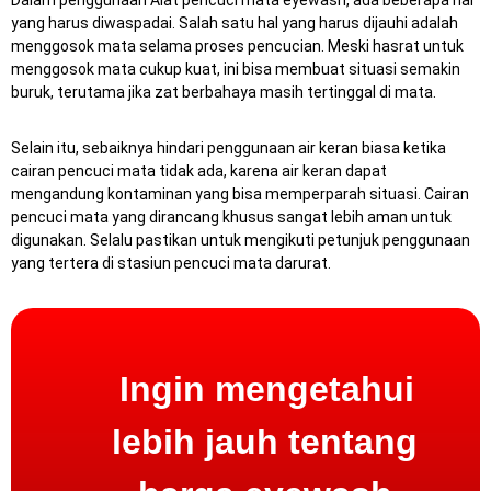
Dalam penggunaan Alat pencuci mata eyewash, ada beberapa hal
yang harus diwaspadai. Salah satu hal yang harus dijauhi adalah
menggosok mata selama proses pencucian. Meski hasrat untuk
menggosok mata cukup kuat, ini bisa membuat situasi semakin
buruk, terutama jika zat berbahaya masih tertinggal di mata.
Selain itu, sebaiknya hindari penggunaan air keran biasa ketika
cairan pencuci mata tidak ada, karena air keran dapat
mengandung kontaminan yang bisa memperparah situasi.
Cairan
pencuci mata yang dirancang khusus sangat lebih aman untuk
digunakan.
Selalu pastikan untuk mengikuti petunjuk penggunaan
yang tertera di stasiun pencuci mata darurat.
Ingin mengetahui
lebih jauh tentang