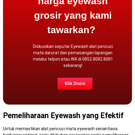
harga eyewash
grosir yang kami
tawarkan?
Diskusikan seputar Eyewash alat pencuci
mata darurat dan pemasangan lapangan
melalui
telpon atau WA
di 0852.8082.8081
sekarang!
Klik Disini
Pemeliharaan Eyewash yang Efektif
Untuk memastikan alat pencuci mata eyewash senantiasa