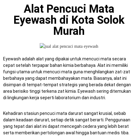
Alat Pencuci Mata
Eyewash di Kota Solok
Murah
Eyewash adalah alat yang dipakai untuk mencuci mata secara
cepat setelah terpapar bahan kimia berbahaya. Alat ini memiliki
fungsi utama untuk mencuci mata guna menghilangkan zat-zat
berbahaya yang dapat membahayakan mata. Biasanya, alat ini
disimpan di tempat-tempat strategis yang berada dekat dengan
area berisiko tinggi terkena zat kimia. Eyewash sering ditemukan
di lingkungan kerja seperti laboratorium dan industri.
Kehadiran stasiun pencuci mata darurat sangat krusial, sebab
dalam keadaan darurat, setiap detik sangat berarti.
Penggunaan
yang tepat dari alat ini dapat mencegah cedera yang lebih berat
serta memberikan pertolongan awal hingga bantuan medis tiba.