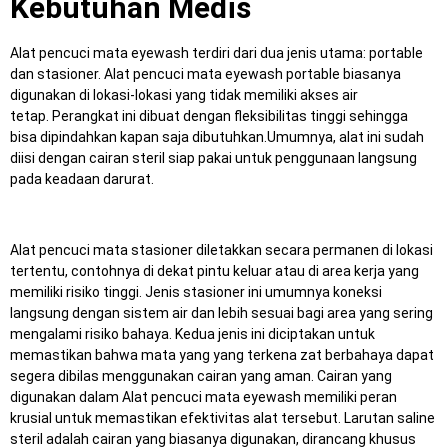
Kebutuhan Medis
Alat pencuci mata eyewash terdiri dari dua jenis utama: portable
dan stasioner.
Alat pencuci mata eyewash portable biasanya
digunakan di lokasi-lokasi yang tidak memiliki akses air
tetap.
Perangkat ini dibuat dengan fleksibilitas tinggi sehingga
bisa dipindahkan kapan saja dibutuhkan.
Umumnya, alat ini sudah
diisi dengan cairan steril siap pakai untuk penggunaan langsung
pada keadaan darurat.
Alat pencuci mata stasioner diletakkan secara permanen di lokasi
tertentu, contohnya di dekat pintu keluar atau di area kerja yang
memiliki risiko tinggi.
Jenis stasioner ini umumnya koneksi
langsung dengan sistem air dan lebih sesuai bagi area yang sering
mengalami risiko bahaya.
Kedua jenis ini diciptakan untuk
memastikan bahwa mata yang yang terkena zat berbahaya dapat
segera dibilas menggunakan cairan yang aman.
Cairan yang
digunakan dalam Alat pencuci mata eyewash memiliki peran
krusial untuk memastikan efektivitas alat tersebut.
Larutan saline
steril adalah cairan yang biasanya digunakan, dirancang khusus