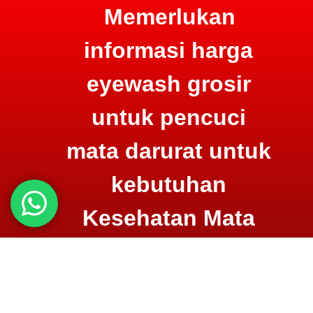
Memerlukan
informasi harga
eyewash grosir
untuk pencuci
mata darurat untuk
kebutuhan
Kesehatan Mata
Anda?
Konsultasi lewat
WA atau
telpon
di
0852.8082.8081 untuk detail informasi seputar