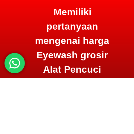
Memiliki
pertanyaan
mengenai harga
Eyewash grosir
Alat Pencuci
Mata?
Hubungi kami lewat
telpon atau WA
di
0852.8082.8081 untuk informasi produk dan
biayanya. Konsultasi gratis,
bebas biaya
!
Klik Disini