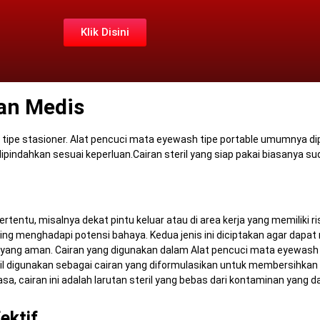
Klik Disini
an Medis
tipe stasioner.
Alat pencuci mata eyewash tipe portable umumnya dip
 dipindahkan sesuai keperluan.
Cairan steril yang siap pakai biasanya su
ntu, misalnya dekat pintu keluar atau di area kerja yang memiliki ris
sering menghadapi potensi bahaya.
Kedua jenis ini diciptakan agar dap
n yang aman.
Cairan yang digunakan dalam Alat pencuci mata eyewash m
ril digunakan sebagai cairan yang diformulasikan untuk membersihka
iasa, cairan ini adalah larutan steril yang bebas dari kontaminan yan
ektif