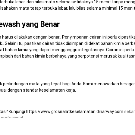
erbuka lebar, dan bilas mata selama setidaknya 15 menit tanpa men
.Usahakan mata tetap terbuka lebar, lalu bilas selama minimal 15 men
ewash yang Benar
 harus dilakukan dengan benar.. Penyimpanan cairan ini perlu dipast
k.. Selain itu, pastikan cairan tidak disimpan di dekat bahan kimia b
at bahan kimia yang dapat mengganggu integritasnya. Cairan ini perlu
erpisah dari bahan kimia berbahaya yang berpotensi merusak kualitas
 perlindungan mata yang tepat bagi Anda.
Kami menawarkan beragam
esuai dengan standar keselamatan kerja.
tas? Kunjungi
https://www.grosiralatkeselamatan.dinarway.com
sekar
 profesional