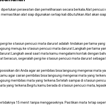
, diperlukan perawatan dan pemeliharaan secara berkala.Alat pencuci
i memastikan alat siap digunakan setiap kali dibutuhkan.Alat akan sia
ergi ke stasiun pencuci mata darurat adalah tindakan pertama yang
langsung menuju ke stasiun pencuci mata darurat.Langkah pertama yan
 darurat.Langkah awal saat mata kamu mengalami kontak dengan baha
 beracun, segeralah pergi ke stasiun pencuci mata darurat sebagai
 posisikan diri Anda agar air pembilas bisa langsung mengenai mata y
si kamu agar cairan pembilas bisa langsung mengenai mata yang terkena
langsung membilas mata yang terkena.Setelah sampai di stasiun pencu
mata yang terkena.Begitu kamu berada di stasiun pencuci mata, lepask
etidaknya 15 menit tanpa menggeseknya. Pastikan mata tetap sepen