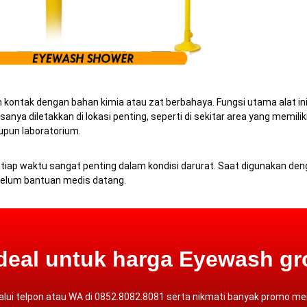
 kontak dengan bahan kimia atau zat berbahaya. Fungsi utama alat i
ya diletakkan di lokasi penting, seperti di sekitar area yang memilik
upun laboratorium.
tiap waktu sangat penting dalam kondisi darurat.
Saat digunakan denga
elum bantuan medis datang.
deal untuk harga Eyewash gr
alui
telpon atau WA
di 0852.8082.8081 serta nikmati banyak promo men