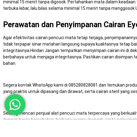
minimal 15 menit tanpa digosok. Pertahankan mata dalam keadaan t
terbuka lebar, lalu bilas selama minimal 15 menit tanpa menggosok
Perawatan dan Penyimpanan Cairan Ey
Agar efektivitas cairan pencuci mata tetap terjaga, penyimpanannya
tidak terpapar sinar matahari langsung supaya kualitasnya tetap bai
integritasnya.Hindari Jangan tempatkan menyimpan cairan ini di dek
berbahaya untuk menjaga integritasnya. Pastikan cairan disimpan t
bahan.
Segera kontak WhatsApp kami di 085280828081 dan temukan produk
yang praktis untuk dipasang dan dirawat, serta cairan steril yang s
Sedang mencari penjual alat pencuci mata terpercaya yang berkuali
dengan harga bersahabat, berbagai promo menarik, serta pelayanan