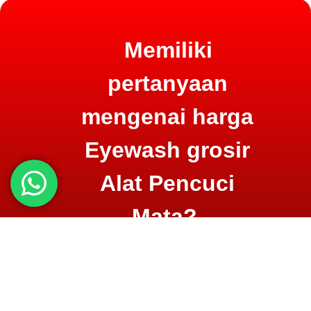
Memiliki
pertanyaan
mengenai harga
Eyewash grosir
Alat Pencuci
Mata?
Konsultasi lewat
WA atau
telpon
di
0852.8082.8081 untuk informasi lengkap
seputar Alat pencuci mata dan penawaran
istimewa!