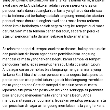
yang perlu kamu lakukan.Jika mata terkena bahan kimia, tindakan
awal yang perlu Anda lakukan adalah segera pergi ke stasiun
pencuci mata darurat.Langkah pertama yang harus diambil saat
mata terkena zat berbahaya adalah langsung menuju ke stasiun
pencuci mata darurat.Langkah awal saat mata kamu terkena
bahan kimia berbahaya adalah segera pergi ke tempat cuci mata
darurat.Saat mata terkena bahan beracun, segeralah pergi ke
stasiun pencuci mata darurat sebagai tindakan utama.
Setelah mencapai di tempat cuci mata darurat, buka penutup alat
dan posisikan diri kamu agar cairan pembilas bisa langsung
mengalir ke mata yang terkena.Begitu kamu sampai di tempat
pencucian mata, lepas penutup tersebut, lalu posisikan tubuh
Anda agar cairan pembilas bisa langsung mengenai mata yang
terkena.Saat tiba di stasiun pencuci mata, segera buka penutup
peralatan dan atur posisi tubuh agar air bisa langsung membilas
mata yang terkena.Setelah sampai di stasiun pencuci mata,
lepaskan tutupnya dan posisikan diri Anda sehingga air pembilas
bisa langsung mengenai mata yang terkena.Begitu Anda
mencapai stasiun pencuci mata, lepaskan penutup pencuci mata
dan posisikan diri agar air langsung membilas mata yang terkena.