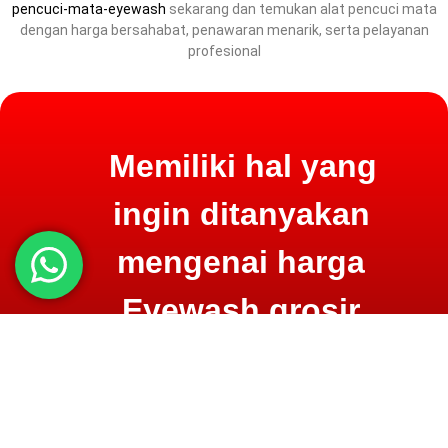
pencuci-mata-eyewash
sekarang dan temukan alat pencuci mata
dengan harga bersahabat, penawaran menarik, serta pelayanan
profesional
Memiliki hal yang
ingin ditanyakan
mengenai harga
Eyewash grosir
Alat Pencuci
Mata?
Konsultasi langsung sekarang
di 0852.8082.8081, gratis lewat
telpon atau