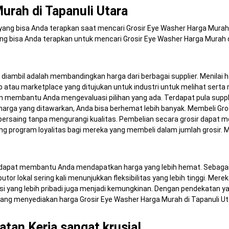
urah di Tapanuli Utara
 yang bisa Anda terapkan saat mencari Grosir Eye Washer Harga Murah 
ng bisa Anda terapkan untuk mencari Grosir Eye Washer Harga Murah d
iambil adalah membandingkan harga dari berbagai supplier. Menilai h
tau marketplace yang ditujukan untuk industri untuk melihat sert
n membantu Anda mengevaluasi pilihan yang ada. Terdapat pula suppl
rga yang ditawarkan, Anda bisa berhemat lebih banyak. Membeli Gro
rsaing tanpa mengurangi kualitas. Pembelian secara grosir dapat m
 program loyalitas bagi mereka yang membeli dalam jumlah grosir. 
 dapat membantu Anda mendapatkan harga yang lebih hemat. Sebagai
tor lokal sering kali menunjukkan fleksibilitas yang lebih tinggi. Mer
i yang lebih pribadi juga menjadi kemungkinan. Dengan pendekatan ya
a yang menyediakan harga Grosir Eye Washer Harga Murah di Tapanuli U
an Kerja sangat krusial.