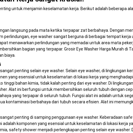
penting untuk menjamin keselamatan kerja. Berikut adalah beberapa a
ngan langsung pada mata ketika terpapar zat berbahaya. Dengan mem
m perlindungan, eye washer sangat berguna di berbagai tempat kerja
dapat menawarkan perlindungan yang memadai untuk area mata pekerja
mbersihkan bagian yang terpapar. Grosir Eye Washer Harga Murah di 
n biaya.
i
 sangat penting selain eye washer. Selain eye washer, di lingkungan ker
en yang esensial untuk keselamatan di lokasi kerja yang menghadapi 
 tinggi bahan kimia, tidak kalah penting dari eye washer. Di lingkunga
her. Alat ini berfungsi untuk membersihkan seluruh tubuh dengan cep
ya yang terpapar di seluruh tubuh. Fungsi alat ini adalah untuk se
a kontaminasi berbahaya dari tubuh secara efisien. Alat ini memung
ga sangat penting di samping penggunaan eye washer. Keberadaan safet
ini adalah komponen yang esensial untuk keselamatan di lokasi kerja y
imia, safety shower menjadi perlengkapan penting selain eye washer. D