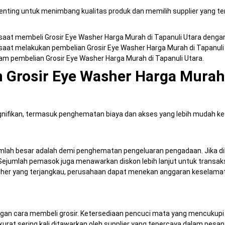
enting untuk menimbang kualitas produk dan memilih supplier yang te
 saat membeli Grosir Eye Washer Harga Murah di Tapanuli Utara dengan
aat melakukan pembelian Grosir Eye Washer Harga Murah di Tapanuli 
 pembelian Grosir Eye Washer Harga Murah di Tapanuli Utara.
 Grosir Eye Washer Harga Murah 
ifikan, termasuk penghematan biaya dan akses yang lebih mudah ke 
h besar adalah demi penghematan pengeluaran pengadaan. Jika dibel
ejumlah pemasok juga menawarkan diskon lebih lanjut untuk transaksi
asher yang terjangkau, perusahaan dapat menekan anggaran keselama
ngan cara membeli grosir. Ketersediaan pencuci mata yang mencukup
akurat sering kali ditawarkan oleh supplier yang tepercaya dalam pesan