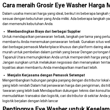
Cara meraih Grosir Eye Washer Harga M
Dalam usaha mencari harga yang ideal, berikut ini beberapa langkah
sesuai dengan kebutuhan yang Anda miliki. Ada beberapa langkah ya
dan memenuhi kebutuhan Anda.
Membandingkan Biaya dari berbagai Supplier
Untuk mendapatkan penawaran terbaik, langkah pertama yang perlu d
membantu Anda menemukan penawaran terbaik. Gunakan situs web a
dari berbagai pemasok Marketplace khusus dan platform daring aka
murah untuk pembelian dalam jumlah yang besar Dengan potongan ha
Tapanuli Utara memungkinkan Anda untuk memperoleh harga yang be
Jangan sungkan untuk melakukan negosiasi dan menanyakan tentang
loyalitas akan membantu Anda mendapatkan manfaat lebih.
Menjalin Kerjasama dengan Pemasok Setempat
Mengembangkan hubungan jangka panjang dengan distributor lokal
yang lebih rendah Dalam hal penawaran harga dan pengiriman, distribu
tawaran yang lebih baik Mendapatkan dukungan teknis dan konsultas
memudahkan transaksi dan logistik, cari distributor di sekitar And
logistik berjalan dengan lebih lancar
Pentingnya Eye Washer untuk Keselamat