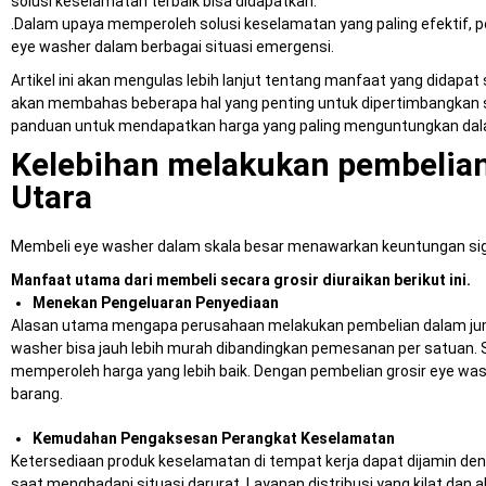
solusi keselamatan terbaik bisa didapatkan.
.Dalam upaya memperoleh solusi keselamatan yang paling efektif, p
eye washer dalam berbagai situasi emergensi.
Artikel ini akan mengulas lebih lanjut tentang manfaat yang didapat
akan membahas beberapa hal yang penting untuk dipertimbangkan s
panduan untuk mendapatkan harga yang paling menguntungkan dalam
Kelebihan melakukan pembelian
Utara
Membeli eye washer dalam skala besar menawarkan keuntungan sign
Manfaat utama dari membeli secara grosir diuraikan berikut ini.
Menekan Pengeluaran Penyediaan
Alasan utama mengapa perusahaan melakukan pembelian dalam jumla
washer bisa jauh lebih murah dibandingkan pemesanan per satuan. S
memperoleh harga yang lebih baik. Dengan pembelian grosir eye w
barang.
Kemudahan Pengaksesan Perangkat Keselamatan
Ketersediaan produk keselamatan di tempat kerja dapat dijamin de
saat menghadapi situasi darurat. Layanan distribusi yang kilat dan 