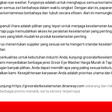
ingkan eye washer. Fungsinya adalah untuk menghapus semua kontamin
ran semua zat berbahaya dalam waktu singkat. Dengan alat ini, papar
a kontaminasi berbahaya dari tubuh secara efisien. Alat ini memung
anuli Utara adalah pilihan yang tepat untuk menjaga keselamatan kar
tetapi juga memudahkan akses ke peralatan keselamatan yang penting
ses yang lebih mudah ke produk keselamatan penting.
arus menentukan supplier yang sesuai serta mengerti standar kesela
tan.
erkualitas untuk kebutuhan industri Anda, kunjungi grosiralatkeselama
 menyediakan berbagai jenis Grosir Eye Washer Harga Murah di Tapa
Dengan banyak pilihan, Anda dapat memilih apa yang paling sesuai keb
andalkan kami. Kesejahteraan karyawan Anda adalah prioritas utama da
Kunjungi
https://grosiralatkeselamatan.dinarway.com
sekarang dan mil
 berbagai promo menarik, serta service terpercaya