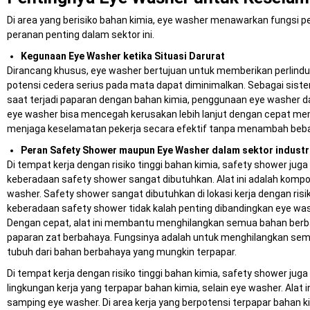
Di area yang berisiko bahan kimia, eye washer menawarkan fungsi 
peranan penting dalam sektor ini.
Kegunaan Eye Washer ketika Situasi Darurat
Dirancang khusus, eye washer bertujuan untuk memberikan perlindu
potensi cedera serius pada mata dapat diminimalkan. Sebagai siste
saat terjadi paparan dengan bahan kimia, penggunaan eye washer 
eye washer bisa mencegah kerusakan lebih lanjut dengan cepat me
menjaga keselamatan pekerja secara efektif tanpa menambah beba
Peran Safety Shower maupun Eye Washer dalam sektor industr
Di tempat kerja dengan risiko tinggi bahan kimia, safety shower juga
keberadaan safety shower sangat dibutuhkan. Alat ini adalah kompon
washer. Safety shower sangat dibutuhkan di lokasi kerja dengan risiko
keberadaan safety shower tidak kalah penting dibandingkan eye was
Dengan cepat, alat ini membantu menghilangkan semua bahan berbaha
paparan zat berbahaya. Fungsinya adalah untuk menghilangkan semu
tubuh dari bahan berbahaya yang mungkin terpapar.
Di tempat kerja dengan risiko tinggi bahan kimia, safety shower ju
lingkungan kerja yang terpapar bahan kimia, selain eye washer. Alat 
samping eye washer. Di area kerja yang berpotensi terpapar bahan k