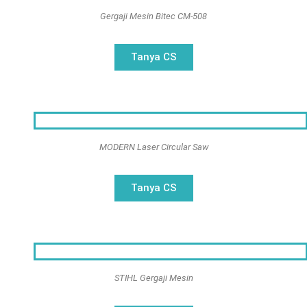
c
0
Gergaji Mesin Bitec CM-508
.
a
2
n
2
Tanya CS
a
1
MODERN Laser Circular Saw
Tanya CS
STIHL Gergaji Mesin