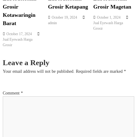
Grosir
Grosir Ketapang
Grosir Magetan
v
Kotawaringin
October 19, 2024
October 1, 2024
i
Barat
admin
Jual Eyewash Harga
Grosir
October 17, 2024
g
Jual Eyewash Harga
Grosir
a
Leave a Reply
t
Your email address will not be published.
Required fields are marked
*
i
o
Comment
*
n