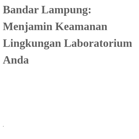
c
0
Bandar Lampung:
.
a
2
n
2
Menjamin Keamanan
a
1
Lingkungan Laboratorium
Anda
,