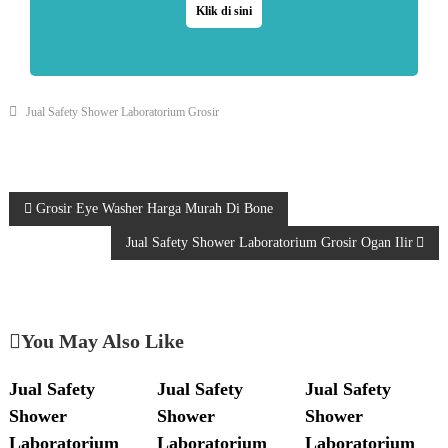
Klik di sini
Jual Safety Shower Laboratorium Grosir
P
Grosir Eye Washer Harga Murah Di Bone
Jual Safety Shower Laboratorium Grosir Ogan Ilir
o
s
You May Also Like
t
n
Jual Safety
Jual Safety
Jual Safety
Shower
Shower
Shower
a
Laboratorium
Laboratorium
Laboratorium