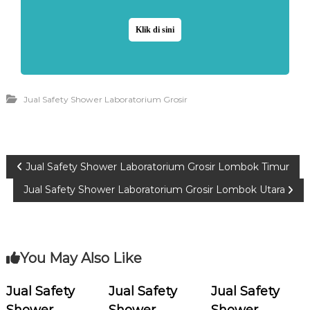
Klik di sini
Jual Safety Shower Laboratorium Grosir
P
Jual Safety Shower Laboratorium Grosir Lombok Timur
Jual Safety Shower Laboratorium Grosir Lombok Utara
o
s
You May Also Like
t
n
Jual Safety
Jual Safety
Jual Safety