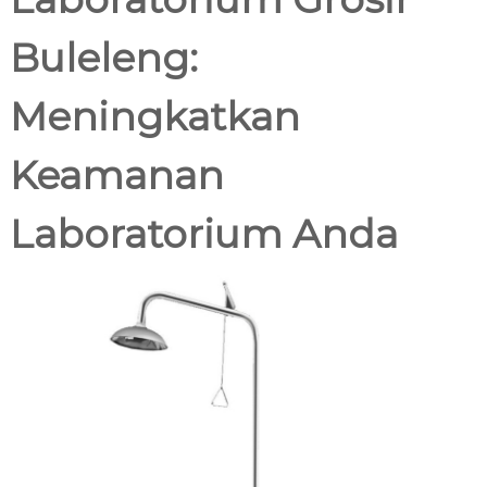
c
0
.
a
Buleleng:
2
n
2
a
1
Meningkatkan
Keamanan
Laboratorium Anda