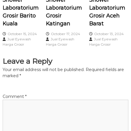
Shower
Shower
Shower
a
Laboratorium
Laboratorium
Laboratorium
Grosir Barito
Grosir
Grosir Aceh
v
Kuala
Katingan
Barat
i
October 15, 2024
October 17, 2024
October 13, 2024
Jual Eyewash
Jual Eyewash
Jual Eyewash
g
Harga Grosir
Harga Grosir
Harga Grosir
a
Leave a Reply
t
Your email address will not be published.
Required fields are
marked
*
i
o
Comment
*
n