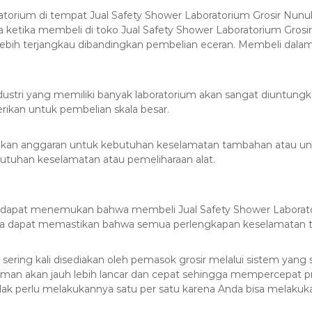
atorium di tempat Jual Safety Shower Laboratorium Grosir Nunu
ketika membeli di toko Jual Safety Shower Laboratorium Grosi
ih terjangkau dibandingkan pembelian eceran. Membeli dalam
ustri yang memiliki banyak laboratorium akan sangat diuntungk
ikan untuk pembelian skala besar.
ikan anggaran untuk kebutuhan keselamatan tambahan atau un
tuhan keselamatan atau pemeliharaan alat.
ium dapat menemukan bahwa membeli Jual Safety Shower Laborato
nda dapat memastikan bahwa semua perlengkapan keselamatan t
ering kali disediakan oleh pemasok grosir melalui sistem yang s
man akan jauh lebih lancar dan cepat sehingga mempercepat p
dak perlu melakukannya satu per satu karena Anda bisa melakuk