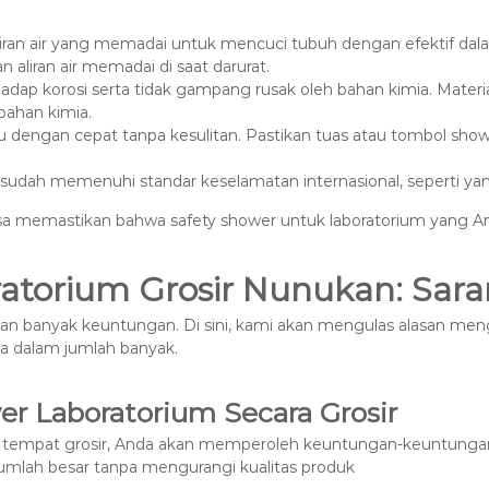
aliran air yang memadai untuk mencuci tubuh dengan efektif dal
 aliran air memadai di saat darurat.
hadap korosi serta tidak gampang rusak oleh bahan kimia. Mater
bahan kimia.
u dengan cepat tanpa kesulitan. Pastikan tuas atau tombol sho
 sudah memenuhi standar keselamatan internasional, seperti ya
isa memastikan bahwa safety shower untuk laboratorium yang A
ratorium Grosir Nunukan: Sar
kan banyak keuntungan. Di sini, kami akan mengulas alasan me
 dalam jumlah banyak.
er Laboratorium Secara Grosir
di tempat grosir, Anda akan memperoleh keuntungan-keuntunga
jumlah besar tanpa mengurangi kualitas produk