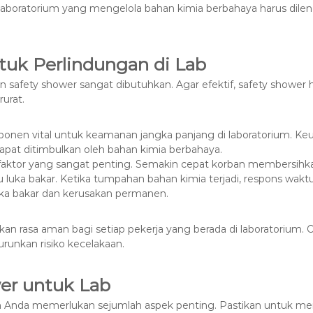
laboratorium yang mengelola bahan kimia berbahaya harus dilen
uk Perlindungan di Lab
an safety shower sangat dibutuhkan. Agar efektif, safety show
urat.
omponen vital untuk keamanan jangka panjang di laboratorium. 
apat ditimbulkan oleh bahan kimia berbahaya.
faktor yang sangat penting. Semakin cepat korban membersihka
luka bakar. Ketika tumpahan bahan kimia terjadi, respons wakt
luka bakar dan kerusakan permanen.
an rasa aman bagi setiap pekerja yang berada di laboratorium. 
urunkan risiko kecelakaan.
er untuk Lab
um Anda memerlukan sejumlah aspek penting. Pastikan untuk mem