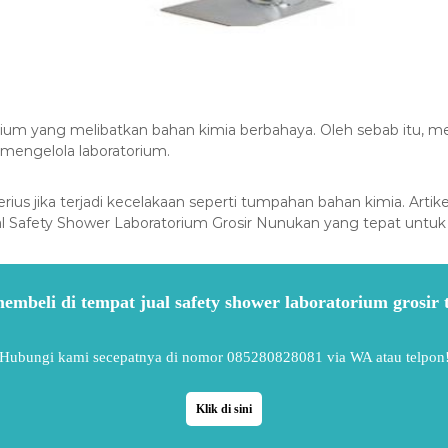
rium yang melibatkan bahan kimia berbahaya. Oleh sebab itu, m
 mengelola laboratorium.
rius jika terjadi kecelakaan seperti tumpahan bahan kimia. Ar
al Safety Shower Laboratorium Grosir Nunukan yang tepat unt
membeli di tempat jual safety shower laboratorium grosir
Hubungi kami secepatnya di nomor 085280828081 via WA atau telpon
Klik di sini