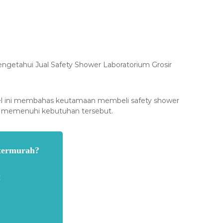
engetahui Jual Safety Shower Laboratorium Grosir
tikel ini membahas keutamaan membeli safety shower
uk memenuhi kebutuhan tersebut.
 termurah?
!