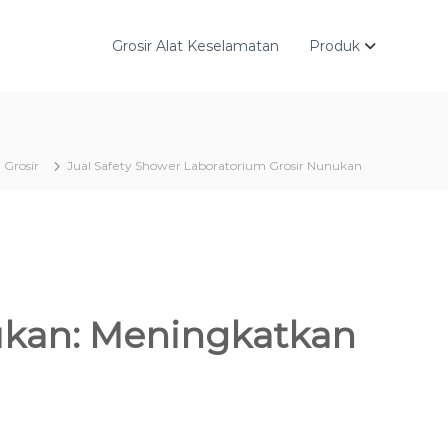
Grosir Alat Keselamatan
Produk
 Grosir
Jual Safety Shower Laboratorium Grosir Nunukan
nukan: Meningkatkan