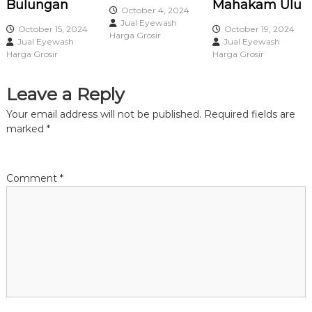
Bulungan
Mahakam Ulu
i
October 4, 2024
Jual Eyewash
October 15, 2024
October 19, 2024
Harga Grosir
g
Jual Eyewash
Jual Eyewash
Harga Grosir
Harga Grosir
a
Leave a Reply
t
Your email address will not be published.
Required fields are
marked
*
i
o
Comment
*
n