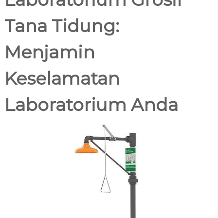
c
0
.
a
Tana Tidung:
2
n
2
a
1
Menjamin
Keselamatan
Laboratorium Anda