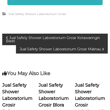
Jual Safety Shower Laboratorium Grosir
P
Jual Safety Shower Laboratorium Grosir Kotawaringin
Barat
o
Jual Safety Shower Laboratorium Grosir Malinau
s
t
You May Also Like
n
Jual Safety
Jual Safety
Jual Safety
Shower
Shower
Shower
a
Laboratorium
Laboratorium
Laboratorium
v
Grosir
Grosir Blora
Grosir