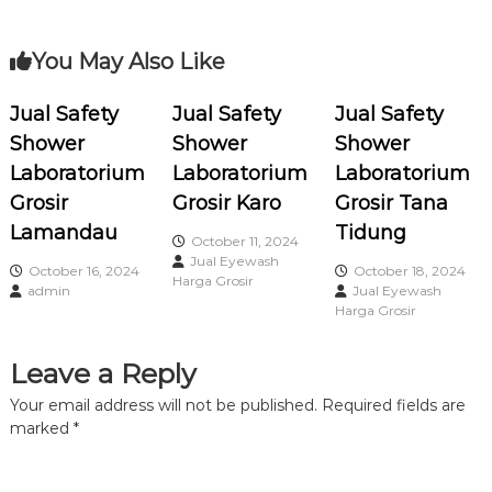
t
You May Also Like
n
Jual Safety
Jual Safety
Jual Safety
a
Shower
Shower
Shower
Laboratorium
Laboratorium
Laboratorium
v
Grosir
Grosir Karo
Grosir Tana
i
Lamandau
Tidung
October 11, 2024
Jual Eyewash
October 16, 2024
October 18, 2024
g
Harga Grosir
admin
Jual Eyewash
Harga Grosir
a
Leave a Reply
t
Your email address will not be published.
Required fields are
i
marked
*
o