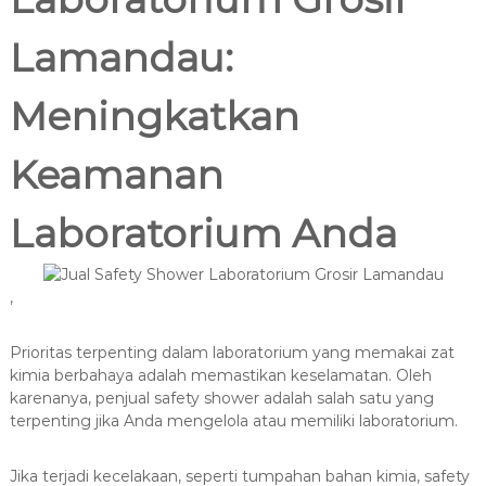
c
0
.
a
Lamandau:
2
n
2
a
1
Meningkatkan
Keamanan
Laboratorium Anda
,
Prioritas terpenting dalam laboratorium yang memakai zat
kimia berbahaya adalah memastikan keselamatan. Oleh
karenanya, penjual safety shower adalah salah satu yang
terpenting jika Anda mengelola atau memiliki laboratorium.
Jika terjadi kecelakaan, seperti tumpahan bahan kimia, safety