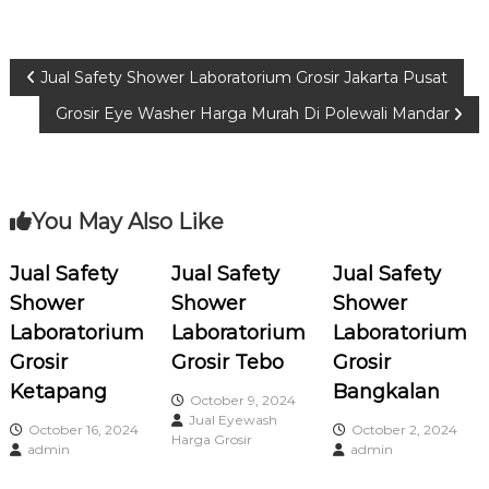
P
Jual Safety Shower Laboratorium Grosir Jakarta Pusat
Grosir Eye Washer Harga Murah Di Polewali Mandar
o
s
You May Also Like
t
n
Jual Safety
Jual Safety
Jual Safety
Shower
Shower
Shower
a
Laboratorium
Laboratorium
Laboratorium
Grosir
Grosir Tebo
Grosir
v
Ketapang
Bangkalan
October 9, 2024
i
Jual Eyewash
October 16, 2024
October 2, 2024
Harga Grosir
admin
admin
g