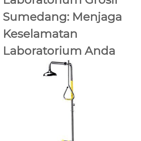
c
0
.
a
Sumedang: Menjaga
2
n
2
a
1
Keselamatan
Laboratorium Anda