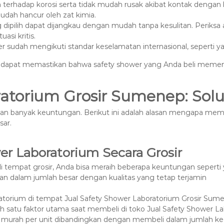
an terhadap korosi serta tidak mudah rusak akibat kontak dengan
udah hancur oleh zat kimia.
g dipilih dapat dijangkau dengan mudah tanpa kesulitan. Periks
asi kritis.
er sudah mengikuti standar keselamatan internasional, seperti 
kan dapat memastikan bahwa safety shower yang Anda beli meme
atorium Grosir Sumenep: Solus
an banyak keuntungan. Berikut ini adalah alasan mengapa memb
ar.
er Laboratorium Secara Grosir
tempat grosir, Anda bisa meraih beberapa keuntungan seperti y
an dalam jumlah besar dengan kualitas yang tetap terjamin
ratorium di tempat Jual Safety Shower Laboratorium Grosir Su
ah satu faktor utama saat membeli di toko Jual Safety Shower L
urah per unit dibandingkan dengan membeli dalam jumlah kec