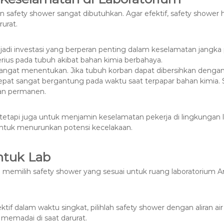
an safety shower sangat dibutuhkan. Agar efektif, safety show
urat.
njadi investasi yang berperan penting dalam keselamatan jangka 
rius pada tubuh akibat bahan kimia berbahaya.
ngat menentukan. Jika tubuh korban dapat dibersihkan dengan c
epat sangat bergantung pada waktu saat terpapar bahan kimia. 
kan permanen.
tetapi juga untuk menjamin keselamatan pekerja di lingkungan l
k untuk menurunkan potensi kecelakaan.
ntuk Lab
memilih safety shower yang sesuai untuk ruang laboratorium 
ktif dalam waktu singkat, pilihlah safety shower dengan aliran 
r memadai di saat darurat.