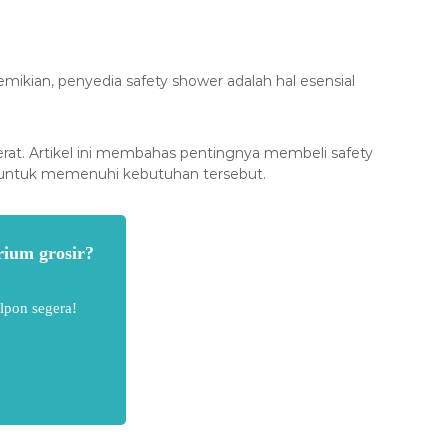
ikian, penyedia safety shower adalah hal esensial
erat. Artikel ini membahas pentingnya membeli safety
i untuk memenuhi kebutuhan tersebut.
rium grosir?
lpon segera!