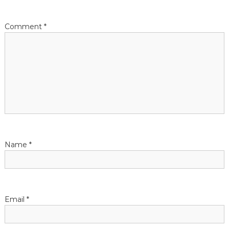
i
o
Comment
*
n
Name
*
Email
*