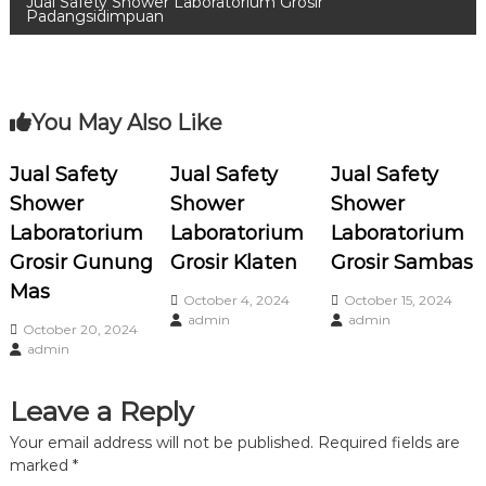
o
Jual Safety Shower Laboratorium Grosir
Padangsidimpuan
s
t
You May Also Like
n
Jual Safety
Jual Safety
Jual Safety
a
Shower
Shower
Shower
Laboratorium
Laboratorium
Laboratorium
v
Grosir Gunung
Grosir Klaten
Grosir Sambas
i
Mas
October 4, 2024
October 15, 2024
admin
admin
October 20, 2024
g
admin
a
Leave a Reply
t
Your email address will not be published.
Required fields are
marked
*