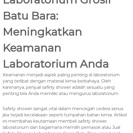
c
0
.
a
Batu Bara:
2
n
2
a
1
Meningkatkan
Keamanan
Laboratorium Anda
Keamanan menjadi aspek paling penting di laboratorium
yang terlibat dengan material kimia berbahaya. Oleh
karenanya, penjual safety shower adalah sesuatu yang
penting bila Anda memiliki atau mengurus laboratorium.
Safety shower sangat vital dalam mencegah cedera serius
jika terjadi kecelakaan seperti tumpahan bahan kimia. Artikel
ini membahas keutamaan membeli safety shower
laboratorium dan bagaimana memilih pemasok atau Jual