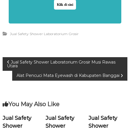
Klik di sini
Jual Safety Shower Laboratorium Grosir
P
Jual Safety Shower Laboratorium Grosir Musi Rawas
Utara
o
Alat Pencuci Mata Eyewash di Kabupaten Banggai
s
t
You May Also Like
n
Jual Safety
Jual Safety
Jual Safety
Shower
Shower
Shower
a