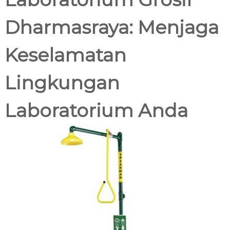
c
0
.
a
Dharmasraya: Menjaga
2
n
2
a
1
Keselamatan
Lingkungan
Laboratorium Anda