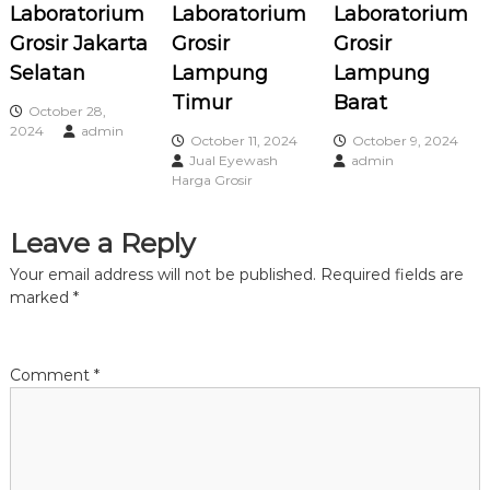
Laboratorium
Laboratorium
Laboratorium
v
Grosir Jakarta
Grosir
Grosir
Selatan
Lampung
Lampung
i
Timur
Barat
October 28,
g
2024
admin
October 11, 2024
October 9, 2024
Jual Eyewash
admin
a
Harga Grosir
t
Leave a Reply
Your email address will not be published.
Required fields are
i
marked
*
o
Comment
*
n